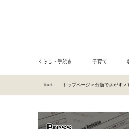
ペ
メ
ー
ニ
ジ
ュ
の
ー
先
を
頭
飛
で
ば
す
し
。
て
くらし・
手続き
子育て
本
文
へ
トップページ
>
分類でさがす
>
現在地
Press