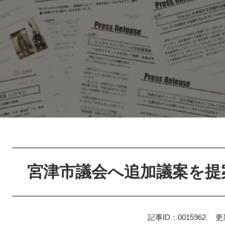
本
文
宮津市議会へ追加議案を提
記事ID：0015962
更