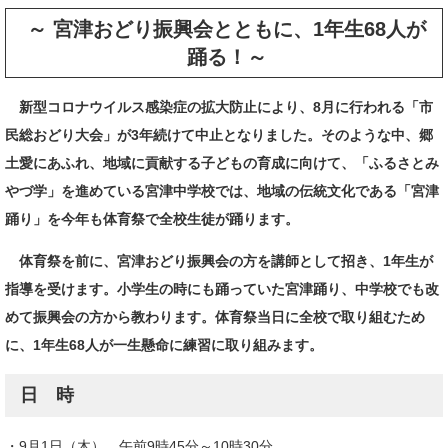
～ 宮津おどり振興会とともに、1年生68人が
踊る！～
新型コロナウイルス感染症の拡大防止により、8月に行われる「市
民総おどり大会」が3年続けて中止となりました。そのような中、郷
土愛にあふれ、地域に貢献する子どもの育成に向けて、「ふるさとみ
やづ学」を進めている宮津中学校では、地域の伝統文化である「宮津
踊り」を今年も体育祭で全校生徒が踊ります。
体育祭を前に、宮津おどり振興会の方を講師として招き、1年生が
指導を受けます。小学生の時にも踊っていた宮津踊り、中学校でも改
めて振興会の方から教わります。体育祭当日に全校で取り組むため
に、1年生68人が一生懸命に練習に取り組みます。
日 時
・9月1日（木） 午前9時45分～10時30分