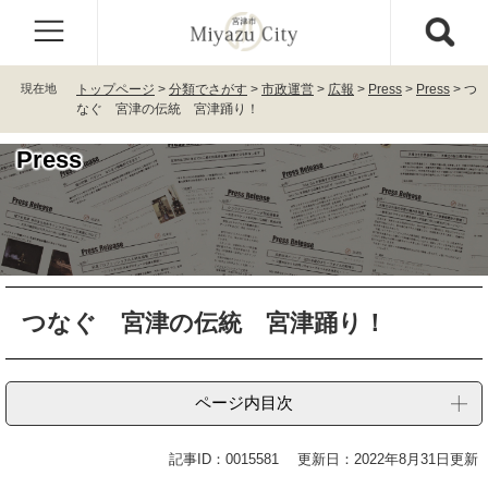
ペ
メ
ー
ニ
ジ
ュ
の
ー
現在地
トップページ
>
分類でさがす
>
市政運営
>
広報
>
Press
>
Press
>
つ
先
を
なぐ 宮津の伝統 宮津踊り！
頭
飛
で
ば
Press
す
し
。
て
本
文
へ
本
つなぐ 宮津の伝統 宮津踊り！
文
ページ内目次
記事ID：0015581
更新日：2022年8月31日更新