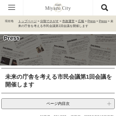
ペ
メ
ー
ニ
ジ
ュ
の
ー
現在地
トップページ
>
分類でさがす
>
市政運営
>
広報
>
Press
>
Press
>
未
先
を
来の庁舎を考える市民会議第1回会議を開催します
頭
飛
で
ば
Press
す
し
。
て
本
文
へ
本
未来の庁舎を考える市民会議第1回会議を
文
開催します
ページ内目次