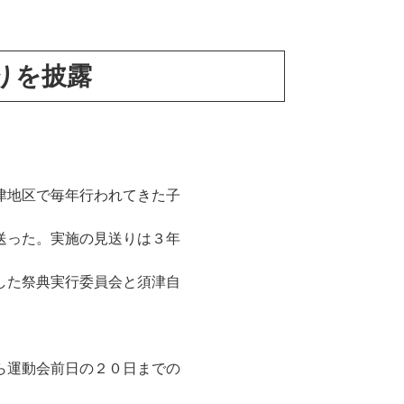
りを披露
津地区で毎年行われてきた子
送った。実施の見送りは３年
した祭典実行委員会と須津自
。
ら運動会前日の２０日までの