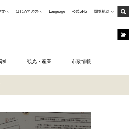
本文へ
はじめての方へ
Language
公式SNS
閲覧補助
福祉
観光・産業
市政
情報
与