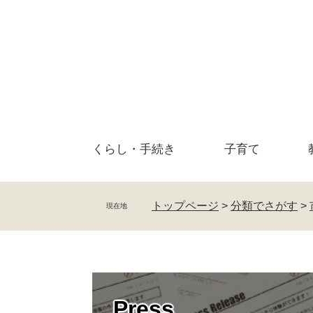
ペ
メ
ー
ニ
ジ
ュ
の
ー
先
を
頭
飛
で
ば
す
し
。
て
くらし・
手続き
子育て
本
文
へ
トップページ
>
分類でさがす
>
現在地
Press