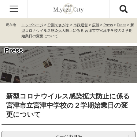
ペ
メ
ー
ニ
ジ
ュ
の
ー
現在地
トップページ
>
分類でさがす
>
市政運営
>
広報
>
Press
>
Press
>
新
先
を
型コロナウイルス感染拡大防止に係る 宮津市立宮津中学校の２学期
頭
飛
始業日の変更について
で
ば
す
し
Press
。
て
本
文
へ
本
新型コロナウイルス感染拡大防止に係る
文
宮津市立宮津中学校の２学期始業日の変
更について
ページ内目次