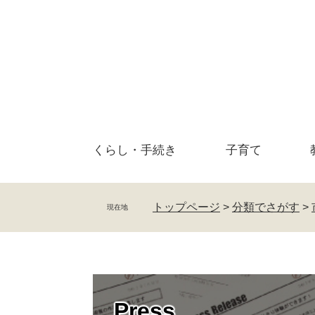
ペ
メ
ー
ニ
ジ
ュ
の
ー
先
を
頭
飛
で
ば
す
し
。
て
くらし・
手続き
子育て
本
文
へ
トップページ
>
分類でさがす
>
現在地
Press