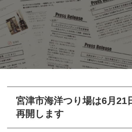
本
文
宮津市海洋つり場は6月2
再開します