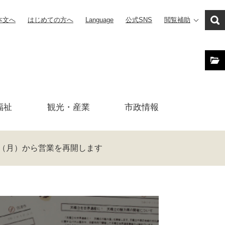
本文へ
はじめての方へ
Language
公式SNS
閲覧補助
福祉
観光・産業
市政
情報
日（月）から営業を再開します