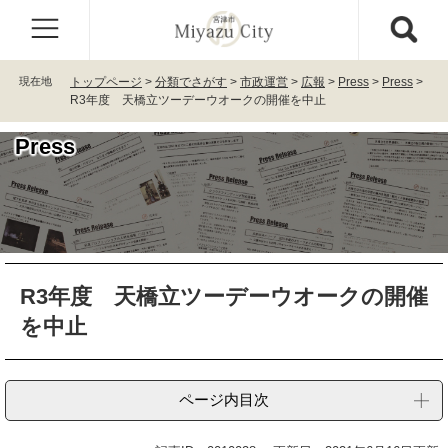
ペ
メ
ー
ニ
ジ
ュ
の
ー
現在地
トップページ
>
分類でさがす
>
市政運営
>
広報
>
Press
>
Press
>
先
を
R3年度 天橋立ツーデーウオークの開催を中止
頭
飛
で
ば
Press
す
し
。
て
本
文
へ
本
R3年度 天橋立ツーデーウオークの開催
文
を中止
ページ内目次