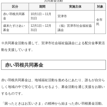
共同募金活動
区分
期間
実施主体
対象
赤い羽根共同募
10月1日～11月
宮津市
金
31日
全市
民
歳末たすけあい
12月1日～12月
（福）宮津市社会福祉協
募金
31日
議会
※共同募金活動を通して、宮津市社会福祉協議会による配分金事業活
動を支援しています。
赤い羽根共同募金
赤い羽根共同募金は、地域福祉活動を進めるにあたり、誰もが自分ら
しく地域の中で安心して暮らせるよう、募金活動を通じ支援をお願い
するものです。
「困ったときはお互いさま」の精神から始まった赤い羽根募金活動。