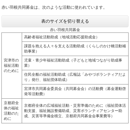
赤い羽根共同募金は、次のような活動に使われています。
表のサイズを切り替える
赤い羽根共同募金
高齢者福祉活動助成（地域活動応援助成金）
課題を抱える人々を支える活動助成（くらしのかけ橋活動補
助事業）
宮津市の
児童・青少年福祉活動助成（子どもと地域つながり助成事
福祉活動
業）
のために
住民全般の福祉活動助成（広報誌「みやづボランティアだよ
り」発行、福祉団体助成）
宮津市共同募金委員会（共同募金会）の活動費（募金運動啓
発等活動費）
京都府全
京都府全体の広域福祉活動・災害準備のために（福祉団体活
体の福祉
動支援、福祉施設整備助成、災害ボランティアセンター助
活動のた
成、災害等準備金積立、京都府共同募金会事業費等）
めに