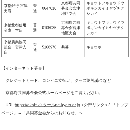
京都府共同
キョウトフキョウドウ
京都銀行 宮津
普
0647616
募金会宮津
ボキンカイミヤヅチク
支店
通
地区支会
シカイ
京都府共同
キョウトフキョウドウ
京都北都信用
普
0105035
募金会宮津
ボキンカイミヤヅチク
金庫 本店
通
地区支会
シカイ
京都農業協同
普
組合 宮津支
5168970
共募
キョウボ
通
店
【インターネット募金】
クレジットカード、コンビニ支払い、グッズ返礼募金など
京都府共同募金会公式ホームページをご覧ください。
URL:
https://akaiヘクタールne-kyoto.or.jp
＜外部リンク＞
/ 「トップ
ページ」→「共同募金会からのお知らせ」へ