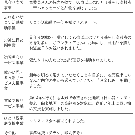
見守り支援
童委員さんの協力を得て、80歳以上のひとり暮らし高齢者
事業
世帯へメッセージと品物を届けました。
ふれあいサ
ロン活動補
サロン活動費の一部を補助されました。
助事業
見守り活動の一環として75歳以上のひとり暮らし高齢者の
お誕生日訪
方を対象に、ボランティアさんにお願いし、日用品を贈り
問事業
お誕生日をお祝いされました。
訪問理容サ
寝たきりの方などの訪問理容を補助されました。
ービス事業
障がい児・
新年を明るく迎えていただくことを目的に、地元宮津にち
者入浴サー
なんだ内容の中から選んでいただいた「お楽しみ」を届け
ビス支援事
ました。
業
買い物へ行くにも困難で希望された地域（日ヶ谷・世屋・
買物支援サ
養老・由良地区）の高齢者を対象に、盆前と年末に買い物
ービス事業
の支援を実施しました。
ひとり親家
クリスマス会へ補助されました。
庭支援事業
その他
事務経費（チラシ、印刷代等）