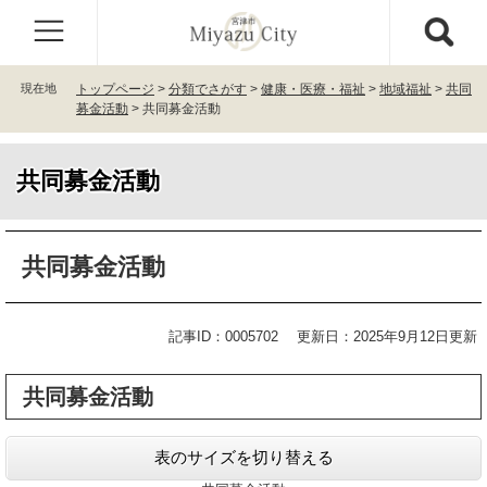
ペ
メ
ー
ニ
ジ
ュ
の
ー
現在地
トップページ
>
分類でさがす
>
健康・医療・福祉
>
地域福祉
>
共同
先
を
募金活動
>
共同募金活動
頭
飛
で
ば
す
し
共同募金活動
。
て
本
文
本
共同募金活動
へ
文
記事ID：0005702
更新日：2025年9月12日更新
共同募金活動
表のサイズを切り替える