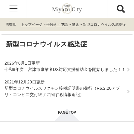
ペ
メ
ー
ニ
ジ
ュ
の
ー
現在地
トップページ
>
手続き・申請
>
健康
>
新型コロナウイルス感染症
先
を
頭
飛
本
で
ば
新型コロナウイルス感染症
文
す
し
。
て
本
2026年6月1日更新
文
令和8年度 宮津市事業者DX対応支援補助金を開始しました！！
へ
2021年12月20日更新
新型コロナウイルスワクチン接種証明書の発行（R6.2.20アプ
リ・コンビニ交付終了に関する情報追記）
PAGE TOP