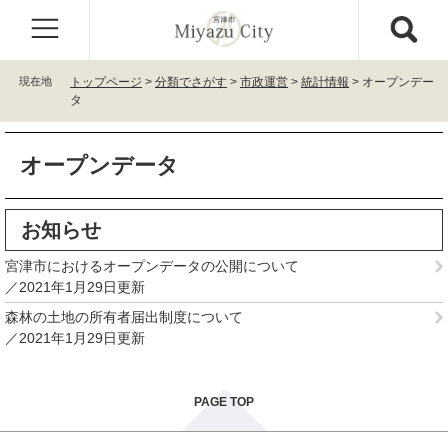
ペ
メ
ー
ニ
ジ
ュ
の
ー
現在地
トップページ
>
分類でさがす
>
市政運営
>
統計情報
>
オープンデー
先
を
タ
頭
飛
で
ば
本
す
し
オープンデータ
文
。
て
本
文
お知らせ
へ
宮津市におけるオープンデータの公開について
2021年1月29日更新
森林の土地の所有者届出制度について
2021年1月29日更新
PAGE TOP