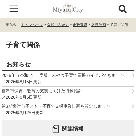
ペ
メ
ー
ニ
ジ
ュ
の
ー
現在地
トップページ
>
分類でさがす
>
市政運営
>
各種計画
>
子育て関係
先
を
頭
飛
本
で
ば
子育て関係
文
す
し
。
て
本
お知らせ
文
へ
2026年（令和8年）度版 みやづ子育て応援ガイドができました
2026年8月5日更新
宮津市保育・教育の充実に向けた行動指針
2026年6月5日更新
第3期宮津市子ども・子育て支援事業計画を策定しました
2025年3月25日更新
関連情報