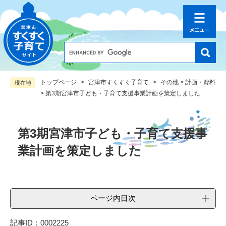
ペ
メ
ー
ニ
ジ
ュ
の
ー
先
を
G
o
頭
飛
o
で
ば
g
す
し
トップページ
>
宮津市すくすく子育て
>
その他
>
計画・資料
現在地
l
。
て
>
第3期宮津市子ども・子育て支援事業計画を策定しました
e
本
カ
文
ス
本
へ
タ
文
第3期宮津市子ども・子育て支援事
ム
検
業計画を策定しました
索
ページ内目次
記事ID：0002225