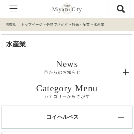
ペ
メ
ー
ニ
ジ
ュ
の
ー
現在地
トップページ
>
分類でさがす
>
観光・産業
>
水産業
先
を
頭
飛
本
で
ば
水産業
文
す
し
。
て
本
文
へ
市からのお知らせ
カテゴリーからさがす
コイヘルペス