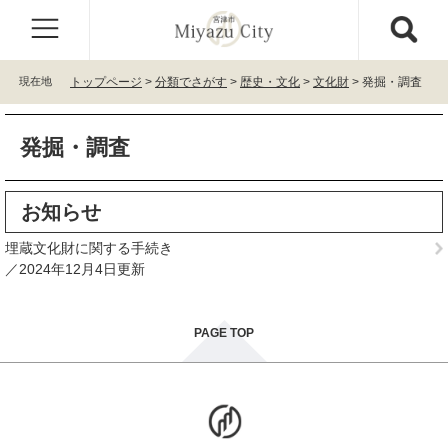
ペ
メ
ー
ニ
ジ
ュ
の
ー
現在地
トップページ
>
分類でさがす
>
歴史・文化
>
文化財
>
発掘・調査
先
を
頭
飛
本
で
ば
発掘・調査
文
す
し
。
て
本
お知らせ
文
へ
埋蔵文化財に関する手続き
2024年12月4日更新
PAGE TOP