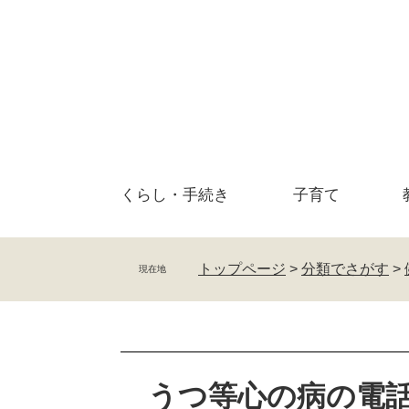
ペ
メ
ー
ニ
ジ
ュ
の
ー
先
を
頭
飛
で
ば
す
し
。
て
くらし・
手続き
子育て
本
文
へ
トップページ
>
分類でさがす
>
現在地
本
文
うつ等心の病の電