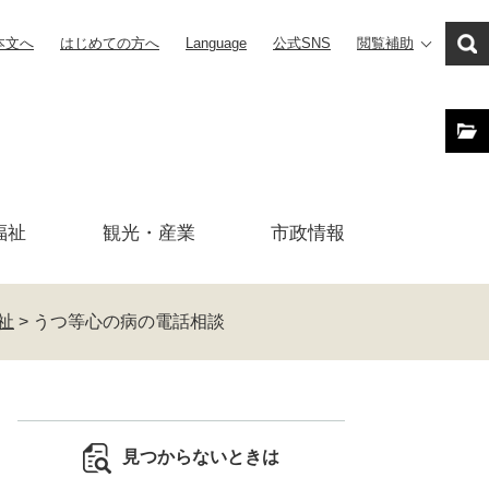
本文へ
はじめての方へ
Language
公式SNS
閲覧補助
福祉
観光・産業
市政
情報
祉
>
うつ等心の病の電話相談
見つからないときは