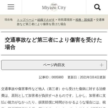
ペ
メ
ー
ニ
ジ
ュ
の
ー
現在地
トップページ
>
組織でさがす
>
市民環境部
>
税務・国保課
>
交通事
先
を
故など第三者により傷害を受けた場合
頭
飛
で
ば
本
す
し
交通事故など第三者により傷害を受けた
文
。
て
場合
本
文
へ
ページ内目次
記事ID：0005993
更新日：2021年3月4日更新
交通事故や傷害事件など他人（第三者）から受けた傷病に対する治療
費は、原則として加害者が負担すべきものです。しかし、加害者に支
払い能力がなかったり、損害賠償に時間がかかるような場合には、税