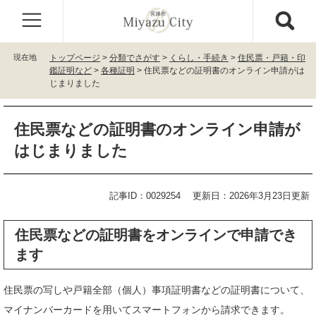
ペ
メ
ー
ニ
ジ
ュ
の
ー
現在地
トップページ
>
分類でさがす
>
くらし・手続き
>
住民票・戸籍・印
先
を
鑑証明など
>
各種証明
>
住民票などの証明書のオンライン申請がは
頭
飛
じまりました
で
ば
す
し
本
。
て
住民票などの証明書のオンライン申請が
文
本
はじまりました
文
へ
記事ID：0029254
更新日：2026年3月23日更新
住民票などの証明書をオンラインで申請でき
ます
住民票の写しや戸籍全部（個人）事項証明書などの証明書について、
マイナンバーカードを用いてスマートフォンから請求できます。