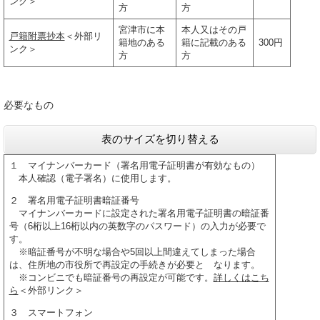
ンク＞
方
方
宮津市に本
本人又はその戸
戸籍附票抄本
＜外部リ
籍地のある
籍に記載のある
300円
ンク＞
方
方
必要なもの
表のサイズを切り替える
１ マイナンバーカード（署名用電子証明書が有効なもの）
本人確認（電子署名）に使用します。
２ 署名用電子証明書暗証番号
マイナンバーカードに設定された署名用電子証明書の暗証番
号（6桁以上16桁以内の英数字のパスワード）の入力が必要で
す。
※暗証番号が不明な場合や5回以上間違えてしまった場合
は、住所地の市役所で再設定の手続きが必要と なります。
※コンビニでも暗証番号の再設定が可能です。
詳しくはこち
ら
＜外部リンク＞
３ スマートフォン