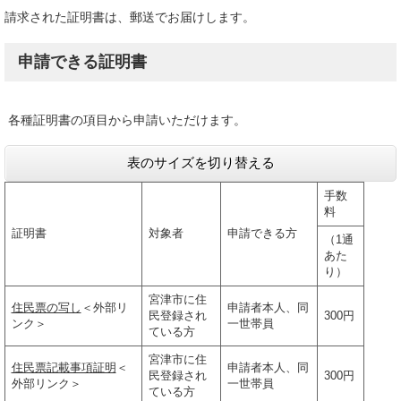
請求された証明書は、郵送でお届けします。
申請できる証明書
各種証明書の項目から申請いただけます。
表のサイズを切り替える
手数
料
証明書
対象者
申請できる方
（1通
あた
り）
宮津市に住
住民票の写し
＜外部リ
申請者本人、同
民登録され
300円
ンク＞
一世帯員
ている方
宮津市に住
住民票記載事項証明
＜
申請者本人、同
民登録され
300円
外部リンク＞
一世帯員
ている方