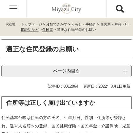
ペ
メ
ー
ニ
ジ
ュ
の
ー
現在地
トップページ
>
分類でさがす
>
くらし・手続き
>
住民票・戸籍・印
先
を
鑑証明など
>
住民票
>
適正な住民登録のお願い
頭
飛
で
ば
本
す
し
適正な住民登録のお願い
文
。
て
本
文
ページ内目次
へ
記事ID：0012864
更新日：2022年3月1日更新
住所等は正しく届け出ていますか
住民基本台帳は住民の方の氏名、生年月日、性別、住所等が登録さ
れ、選挙人名簿への登録、国民健康保険・国民年金・介護保険・児童