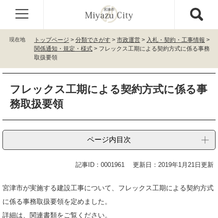
ペ
メ
ー
ニ
ジ
ュ
の
ー
現在地
トップページ
>
分類でさがす
>
市政運営
>
入札・契約・工事情報
>
先
を
関係通知・規定・様式
>
フレックス工期による契約方式に係る事務
頭
飛
取扱要領
で
ば
す
し
本
。
て
フレックス工期による契約方式に係る事
文
本
務取扱要領
文
へ
ページ内目次
記事ID：0001961
更新日：2019年1月21日更新
宮津市が実施する建設工事について、フレックス工期による契約方式
に係る事務取扱要領を定めました。
詳細は、関連書類をご覧ください。