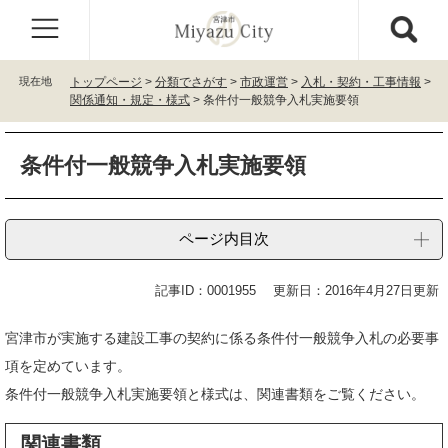
ペ
メ
ー
ニ
ジ
ュ
の
ー
現在地
トップページ
>
分類でさがす
>
市政運営
>
入札・契約・工事情報
>
先
を
関係通知・規定・様式
>
条件付一般競争入札実施要領
頭
飛
で
ば
本
す
し
条件付一般競争入札実施要領
文
。
て
本
文
ページ内目次
へ
記事ID：0001955
更新日：2016年4月27日更新
宮津市が実施する建設工事の契約に係る条件付一般競争入札の必要事
項を定めています。
条件付一般競争入札実施要領と様式は、関連書類をご覧ください。
関連書類