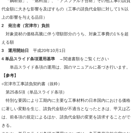
「鋼材類」、「燃料油」、「アスファルト合材」その他工事の請負
代金額に大きな影響を及ぼすもの（工事の請負代金額に対して1％以
上の影響を与える品目）
2 発注者（宮津市）負担
対象資材の価格高騰に伴う増額部分のうち、対象工事費の1％を超
える額
3 運用開始日
平成20年10月1日
4 単品スライド条項運用基準
→関連書類をご覧ください
単品スライド条項の運用は、国のマニュアルに基づき行います。
【参考】
○宮津市工事請負契約書（抜粋）
第25条5項（単品スライド条項）
特別な要因により工期内に主要な工事材料の日本国内における価格
に著しい変動を生じ、請負代金額が不適当となったときは、甲又は乙
は、前各項の規定によるほか、請負代金額の変更を請求することがで
きる。