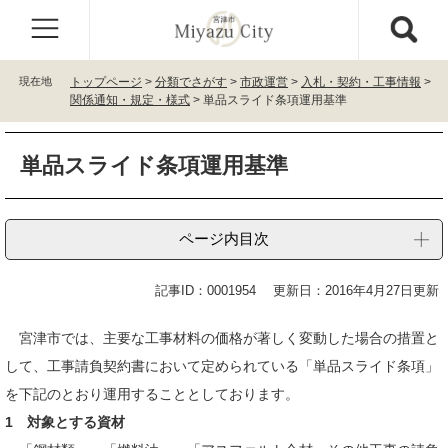
ペ
メ
ー
ニ
ジ
ュ
の
ー
現在地
トップページ
>
分類でさがす
>
市政運営
>
入札・契約・工事情報
>
先
を
関係通知・規定・様式
>
単品スライド条項運用基準
頭
飛
で
ば
本
す
し
単品スライド条項運用基準
文
。
て
本
文
ページ内目次
へ
記事ID：0001954
更新日：2016年4月27日更新
宮津市では、主要な工事材料の価格が著しく変動した場合の措置と
して、工事請負契約書において定められている「単品スライド条項」
を下記のとおり運用することとしております。
1 対象とする資材