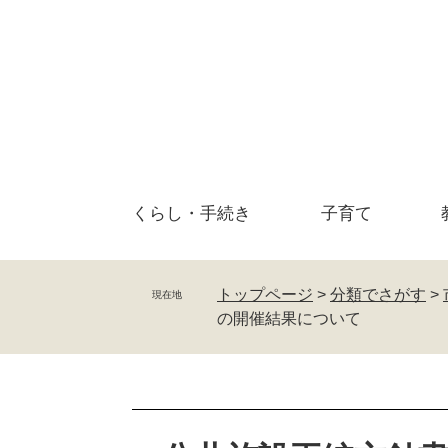
ペ
メ
ー
ニ
ジ
ュ
の
ー
先
を
頭
飛
で
ば
す
し
。
て
くらし・
手続き
子育て
本
文
へ
トップページ
>
分類でさがす
>
現在地
の開催結果について
本
文