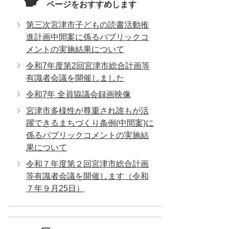
ページをおすすめします
第三次宮津市子どもの読書活動推
進計画中間案に係るパブリックコ
メントの実施結果について
令和7年度第2回宮津市総合計画等
有識者会議を開催しました
令和7年 全員協議会録画映像
宮津市多様性が尊重され誰もが活
躍できるまちづくり条例(中間案)に
係るパブリックコメントの実施結
果について
令和７年度第２回宮津市総合計画
等有識者会議を開催します（令和
７年９月25日）