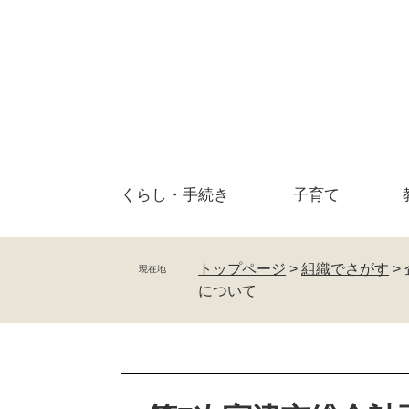
ペ
メ
ー
ニ
ジ
ュ
の
ー
先
を
頭
飛
で
ば
す
し
。
て
くらし・
手続き
子育て
本
文
へ
トップページ
>
組織でさがす
>
現在地
について
本
文