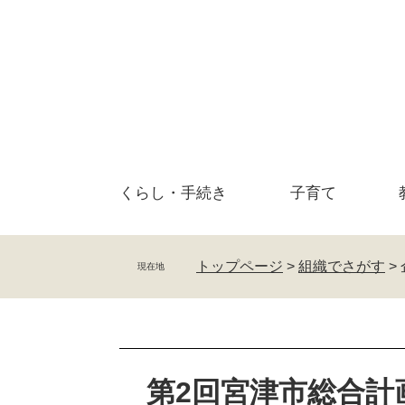
ペ
メ
ー
ニ
ジ
ュ
の
ー
先
を
頭
飛
で
ば
す
し
。
て
くらし・
手続き
子育て
本
文
へ
トップページ
>
組織でさがす
>
現在地
本
文
第2回宮津市総合計