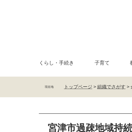
ペ
メ
ー
ニ
ジ
ュ
の
ー
先
を
頭
飛
で
ば
す
し
。
て
くらし・
手続き
子育て
本
文
へ
トップページ
>
組織でさがす
>
現在地
本
文
宮津市過疎地域持