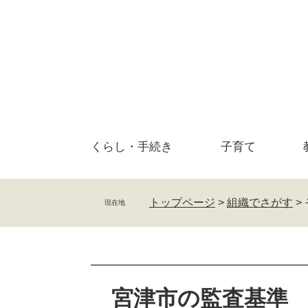
ペ
メ
ー
ニ
ジ
ュ
の
ー
先
を
頭
飛
で
ば
す
し
。
て
くらし・
手続き
子育て
本
文
へ
トップページ
>
組織でさがす
>
現在地
本
文
宮津市の監査基準