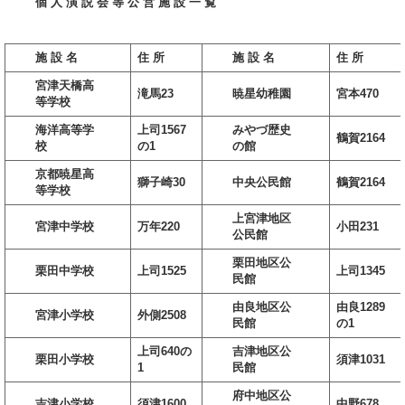
個 人 演 説 会 等 公 営 施 設 一 覧
施 設 名
住 所
施 設 名
住 所
宮津天橋高
滝馬23
暁星幼稚園
宮本470
等学校
海洋高等学
上司1567
みやづ歴史
鶴賀2164
校
の1
の館
京都暁星高
獅子崎30
中央公民館
鶴賀2164
等学校
上宮津地区
宮津中学校
万年220
小田231
公民館
栗田地区公
栗田中学校
上司1525
上司1345
民館
由良地区公
由良1289
宮津小学校
外側2508
民館
の1
上司640の
吉津地区公
栗田小学校
須津1031
1
民館
府中地区公
吉津小学校
須津1600
中野678