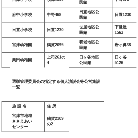
民館
日置地区公
府中小学校
中野468
日置1230
民館
世屋地区公
下世屋
日置小学校
日置1230
民館
1563
養老地区公
宮津幼稚園
鶴賀2095
岩ヶ鼻38
民館
上司261の
日ヶ谷地区
日ヶ谷
栗田幼稚園
4
公民館
5126
選挙管理委員会の指定する個人演説会等公営
施設
一覧
施 設 名
住 所
宮津市地域
鶴賀2109
ささえあい
の2
センター