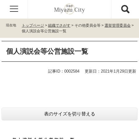
ペ
メ
ー
ニ
ジ
ュ
の
ー
現在地
トップページ
>
組織でさがす
>
その他委員会等
>
選挙管理委員会
>
先
を
個人演説会等公営施設一覧
頭
飛
で
ば
本
す
し
個人演説会等公営施設一覧
文
。
て
本
文
記事ID：0002584
更新日：2021年1月29日更新
へ
表のサイズを切り替える