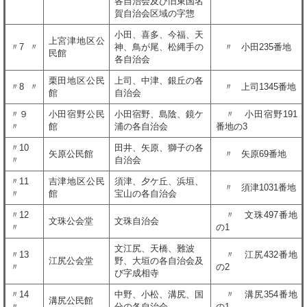
各自治会及び旧東国名
賀自治会区域の字惣
小田、喜多、今福、天
上宮津地区公
〃7 〃
神、鳥が尾、松縄手の
〃 小田235番地
民館
各自治会
栗田地区公民
上司、中津、銀丘の各
〃8 〃
〃 上司1345番地
館
自治会
〃９
小田宿野公民
小田宿野、島陰、鏡ケ
〃 小田宿野191
〃
館
浦の各自治会
番地の3
〃10
田井、矢原、獅子の各
矢原公民館
〃 矢原69番地
〃
自治会
〃11
吉津地区公民
須津、夕ケ丘、浜垣、
〃 須津1031番地
〃
館
宝山の各自治会
〃12
〃 文珠497番地
文珠公会堂
文珠自治会
〃
の1
文江尻、天橋、難波
〃13
〃 江尻432番地
江尻公会堂
野、大垣の各自治会及
〃
の2
び字成相寺
〃14
中野、小松、溝尻、国
〃 溝尻354番地
溝尻公民館
〃
分の各自治会
の1