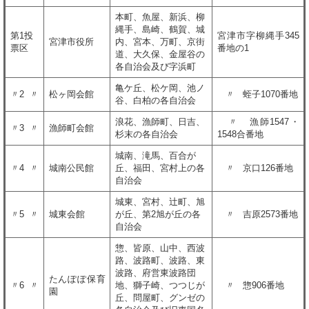
本町、魚屋、新浜、柳
縄手、島崎、鶴賀、城
第1投
宮津市字柳縄手345
宮津市役所
内、宮本、万町、京街
票区
番地の1
道、大久保、金屋谷の
各自治会及び字浜町
亀ケ丘、松ケ岡、池ノ
〃2 〃
松ヶ岡会館
〃 蛭子1070番地
谷、白柏の各自治会
浪花、漁師町、日吉、
〃 漁師1547・
〃3 〃
漁師町会館
杉末の各自治会
1548合番地
城南、滝馬、百合が
〃4 〃
城南公民館
丘、福田、宮村上の各
〃 京口126番地
自治会
城東、宮村、辻町、旭
〃5 〃
城東会館
が丘、第2旭が丘の各
〃 吉原2573番地
自治会
惣、皆原、山中、西波
路、波路町、波路、東
波路、府営東波路団
たんぽぽ保育
〃6 〃
地、獅子崎、つつじが
〃 惣906番地
園
丘、問屋町、グンゼの