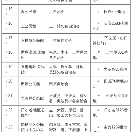
〃15
浜公民館
浜自治会
〃 日置590番地
〃
〃16
〃 日置2583番地
上公民館
上、畑の各自治会
〃
の7
〃17
〃 下世屋（山口
下世屋公民館
下世屋自治会
〃
神社前）
〃18
世屋高原休憩
松尾、木子、上世屋の
〃 上世屋831番
〃
所
各自治会
地
〃19
養老地区公民
大島、岩ケ鼻、外垣、
〃 岩ヶ鼻38番地
〃
館
長江の各自治会
〃20
〃 田原76番地の
田原公民館
田原自治会
〃
1
〃21
里波見、中波見、梅ケ
〃 里波見623番
里波見公民館
〃
谷、奥波見の各自治会
地
〃22
日ヶ谷地区公
立、大西、厚垣、落
〃 日ヶ谷5126番
〃
民館
山、薮田の各自治会
地
由良地区公民
由良脇、由良宮本、浜
〃23
〃 由良1289番地
館（由良の里
野路、港、下石浦、上