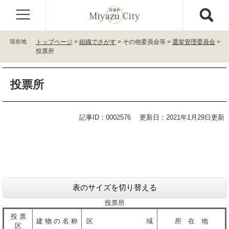
ペ
メ
ー
ニ
ジ
ュ
の
ー
現在地
トップページ
>
組織でさがす
>
その他委員会等
>
選挙管理委員会
>
先
を
投票所
頭
飛
で
ば
本
す
し
投票所
文
。
て
本
文
記事ID：0002576
更新日：2021年1月29日更新
へ
表のサイズを切り替える
投票所
投 票
建 物 の 名 称
区 域
所 在 地
区