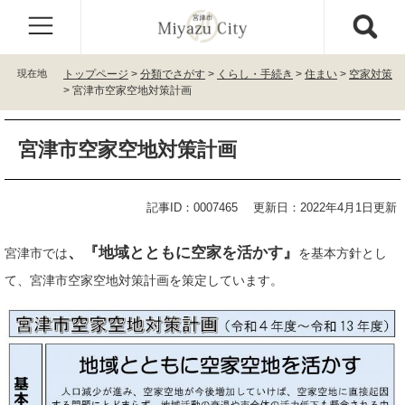
ペ
メ
ー
ニ
ジ
ュ
の
ー
現在地
トップページ
>
分類でさがす
>
くらし・手続き
>
住まい
>
空家対策
先
を
>
宮津市空家空地対策計画
頭
飛
で
ば
本
す
し
宮津市空家空地対策計画
文
。
て
本
文
記事ID：0007465
更新日：2022年4月1日更新
へ
、『地域とともに空家を活かす』
宮津市では
を基本方針とし
て、宮津市空家空地対策計画を策定しています。