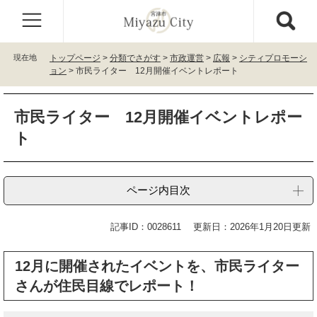
ペ
メ
ー
ニ
ジ
ュ
の
ー
現在地
トップページ
>
分類でさがす
>
市政運営
>
広報
>
シティプロモーシ
先
を
ョン
>
市民ライター 12月開催イベントレポート
頭
飛
で
ば
本
す
し
市民ライター 12月開催イベントレポー
文
。
て
ト
本
文
へ
ページ内目次
記事ID：0028611
更新日：2026年1月20日更新
12月に開催されたイベントを、市民ライター
さんが住民目線でレポート！