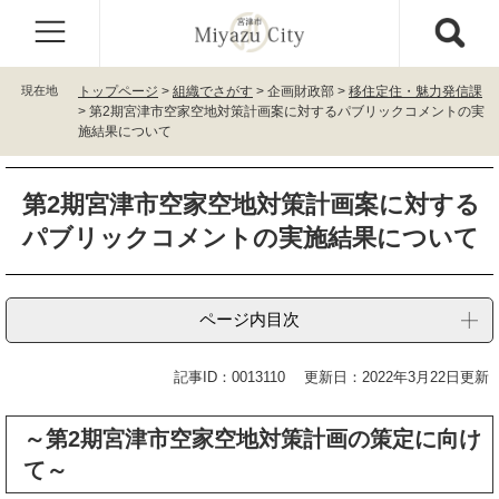
ペ
メ
ー
ニ
ジ
ュ
の
ー
現在地
トップページ
>
組織でさがす
>
企画財政部
>
移住定住・魅力発信課
先
を
>
第2期宮津市空家空地対策計画案に対するパブリックコメントの実
頭
飛
施結果について
で
ば
す
し
本
。
て
第2期宮津市空家空地対策計画案に対する
文
本
パブリックコメントの実施結果について
文
へ
ページ内目次
記事ID：0013110
更新日：2022年3月22日更新
～第2期宮津市空家空地対策計画の策定に向け
て～