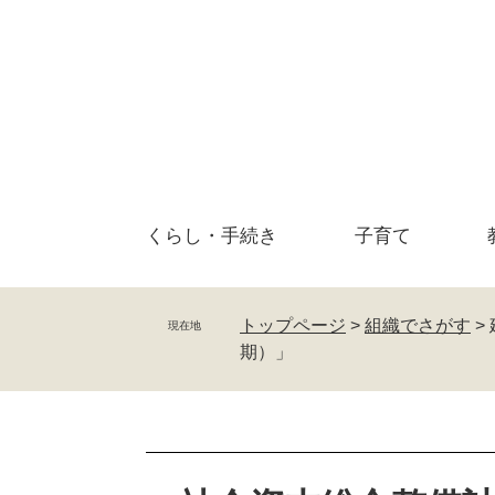
ペ
メ
ー
ニ
ジ
ュ
の
ー
先
を
頭
飛
で
ば
す
し
。
て
くらし・
手続き
子育て
本
文
へ
トップページ
>
組織でさがす
>
現在地
期）」
本
文