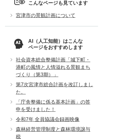
こんなページも見ています
宮津市の景観計画について
AI（人工知能）はこんな
ページをおすすめします
社会資本総合整備計画「城下町・
港町の風情と人情溢れる景観まち
づくり（第3期）」
第7次宮津市総合計画を改訂しまし
た。
「庁舎整備に係る基本計画」の答
申を受けました！
令和7年 全員協議会録画映像
森林経営管理制度と森林環境譲与
税