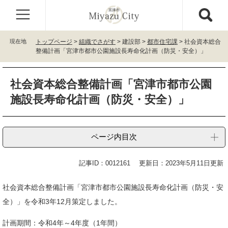
ペ
メ
ー
ニ
ジ
ュ
の
ー
現在地
トップページ
>
組織でさがす
>
建設部
>
都市住宅課
>
社会資本総合
先
を
整備計画「宮津市都市公園施設長寿命化計画（防災・安全）」
頭
飛
で
ば
本
す
し
社会資本総合整備計画「宮津市都市公園
文
。
て
施設長寿命化計画（防災・安全）」
本
文
へ
ページ内目次
記事ID：0012161
更新日：2023年5月11日更新
社会資本総合整備計画「宮津市都市公園施設長寿命化計画（防災・安
全）」を令和3年12月策定しました。
計画期間：令和4年～4年度（1年間）