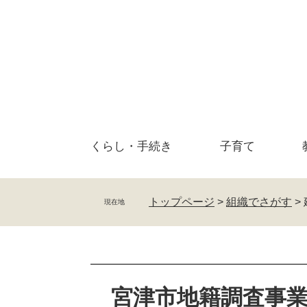
ペ
メ
ー
ニ
ジ
ュ
の
ー
先
を
頭
飛
で
ば
す
し
。
て
くらし・
手続き
子育て
本
文
へ
トップページ
>
組織でさがす
>
現在地
本
文
宮津市地籍調査事