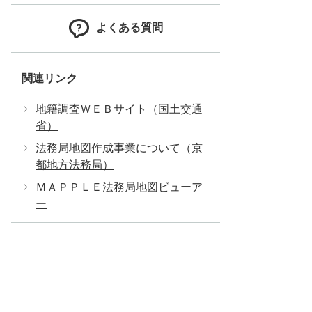
よくある質問
関連リンク
地籍調査ＷＥＢサイト（国土交通
省）
法務局地図作成事業について（京
都地方法務局）
ＭＡＰＰＬＥ法務局地図ビューア
ー