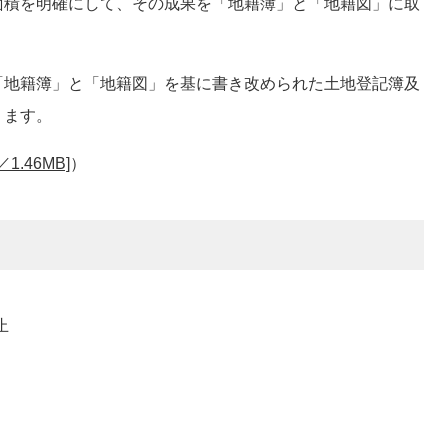
面積を明確にして、その成果を「地籍簿」と「地籍図」に取
地籍簿」と「地籍図」を基に書き改められた土地登記簿及
ります。
.46MB]
）
止