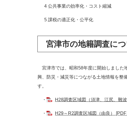
4 公共事業の効率化・コスト縮減
5 課税の適正化・公平化
宮津市の地籍調査につ
宮津市では、昭和58年度に開始しました地
興、防災・減災等につながる土地情報を整備
す。
・
H28調査区域図（須津、江尻、難波野）
・
H29～R2調査区域図（由良） [PDF