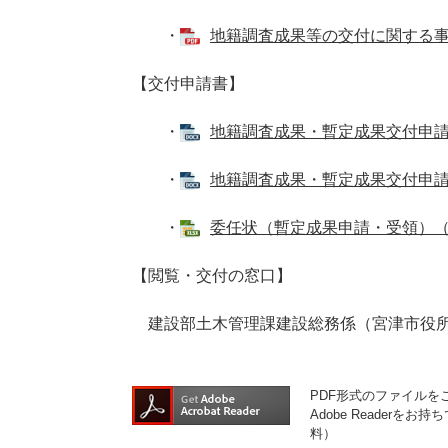
・
地籍調査成果等の交付に関する事務取
【交付申請書】
・
地籍調査成果・暫定成果交付申請書 
・
地籍調査成果・暫定成果交付申請書（
・
委任状（暫定成果申請・受領）（参考
【閲覧・交付の窓口】
建設部土木管理課建設総務係（宮津市役所
PDF形式のファイルをご
Adobe Reader
料）