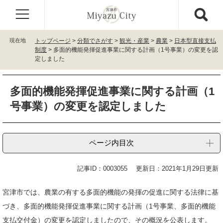
ペ
メ
ー
ニ
ジ
ュ
の
ー
現在地
トップページ
>
分類でさがす
>
観光・産業
>
農業
>
日本型直接支払
先
を
制度
>
多面的機能発揮促進事業に関する計画（1号事業）の変更を認
頭
飛
定しました
で
ば
す
し
本
。
て
多面的機能発揮促進事業に関する計画（1
文
本
号事業）の変更を認定しました
文
へ
ページ内目次
記事ID：0003055
更新日：2021年1月29日更新
宮津市では、農業の有する多面的機能の発揮の促進に関する法律に基
づき、多面的機能発揮促進事業に関する計画（1号事業、多面的機能
支払交付金）の変更を認定しましたので、その概況を公表します。