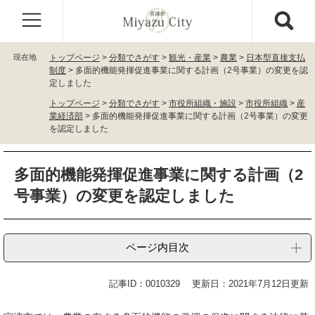
ペ
メ
ー
ニ
ジ
ュ
の
ー
現在地
トップページ
>
分類でさがす
>
観光・産業
>
農業
>
日本型直接支払
先
を
制度
>
多面的機能発揮促進事業に関する計画（2号事業）の変更を認
頭
飛
定しました
で
ば
トップページ
>
分類でさがす
>
市役所組織・施設
>
市役所組織
>
産
す
し
業経済部
>
多面的機能発揮促進事業に関する計画（2号事業）の変更
。
て
を認定しました
本
文
本
へ
多面的機能発揮促進事業に関する計画（2
文
号事業）の変更を認定しました
ページ内目次
記事ID：0010329
更新日：2021年7月12日更新