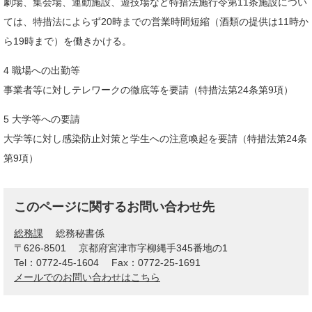
劇場、集会場、運動施設、遊技場など特措法施行令第11条施設につい
ては、特措法によらず20時までの営業時間短縮（酒類の提供は11時か
ら19時まで）を働きかける。
4 職場への出勤等
事業者等に対しテレワークの徹底等を要請（特措法第24条第9項）
5 大学等への要請
大学等に対し感染防止対策と学生への注意喚起を要請（特措法第24条
第9項）
このページに関するお問い合わせ先
総務課
総務秘書係
〒626-8501
京都府宮津市字柳縄手345番地の1
Tel：0772-45-1604
Fax：0772-25-1691
メールでのお問い合わせはこちら