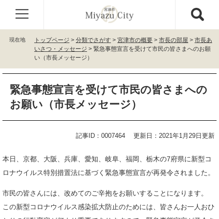
ペ
メ
ー
ニ
ジ
ュ
の
ー
現在地
トップページ
>
分類でさがす
>
宮津市の概要
>
市長の部屋
>
市長あ
先
を
いさつ・メッセージ
>
緊急事態宣言を受けて市民の皆さまへのお願
頭
飛
い（市長メッセージ）
で
ば
す
し
本
。
て
緊急事態宣言を受けて市民の皆さまへの
文
本
お願い（市長メッセージ）
文
へ
記事ID：0007464
更新日：2021年1月29日更新
本日、京都、大阪、兵庫、愛知、岐阜、福岡、栃木の7府県に新型コ
ロナウイルス特別措置法に基づく緊急事態宣言が再発令されました。
市民の皆さんには、改めてのご辛抱をお願いすることになります。
この新型コロナウイルス感染拡大防止のためには、皆さんお一人おひ