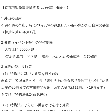
【京都府緊急事態措置 5つの要請～概要～】
1 外出の自粛
不要不急の外出、特に20時以降の徹底した不要不急の外出自粛の要請
（特措法第45条第1項）
2 催物（イベント等）の開催制限
・人数上限 5000人以下
・収容率 屋内：50％以下 屋外：人と人との距離を十分に確保
3 施設の使用制限等
（1）特措法に基づく要請を行う施設
飲食店、遊興施設のうち食品衛生法上の飲食店営業許可を受けている
店舗の20時までの営業時間短縮（酒類の提供は11時から19時まで）
を要請（特措法第24条第9項）
（2）特措法によらない働きかけを行う施設