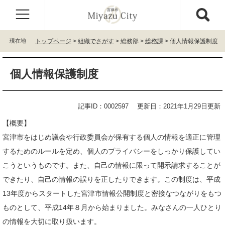
ペ
メ
ー
ニ
ジ
ュ
の
ー
現在地
トップページ
>
組織でさがす
>
総務部
>
総務課
>
個人情報保護制度
先
を
頭
飛
本
で
ば
個人情報保護制度
文
す
し
。
て
本
記事ID：0002597
更新日：2021年1月29日更新
文
へ
【概要】
宮津市をはじめ議会や行政委員会が保有する個人の情報を適正に管理
するためのルールを定め、個人のプライバシーをしっかり保護してい
こうというものです。また、自己の情報に限って開示請求することが
できたり、自己の情報の誤りを正したりできます。この制度は、平成
13年度からスタートした宮津市情報公開制度と密接なつながりをもつ
ものとして、平成14年８月から始まりました。みなさんの一人ひとり
の情報を大切に取り扱います。