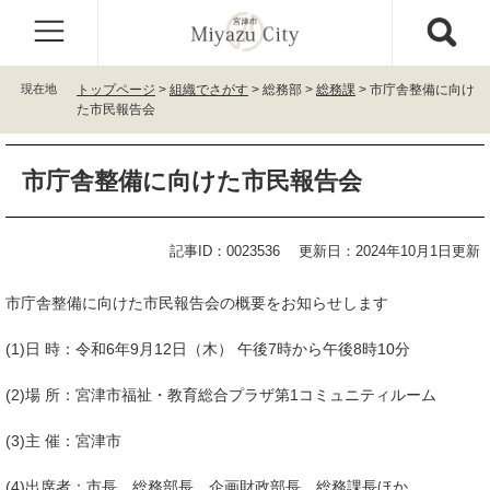
ペ
メ
ー
ニ
ジ
ュ
の
ー
現在地
トップページ
>
組織でさがす
>
総務部
>
総務課
>
市庁舎整備に向け
先
を
た市民報告会
頭
飛
で
ば
本
す
し
市庁舎整備に向けた市民報告会
文
。
て
本
文
記事ID：0023536
更新日：2024年10月1日更新
へ
市庁舎整備に向けた市民報告会の概要をお知らせします
(1)日 時：令和6年9月12日（木） 午後7時から午後8時10分
(2)場 所：宮津市福祉・教育総合プラザ第1コミュニティルーム
(3)主 催：宮津市
(4)出席者：市長、総務部長、企画財政部長、総務課長ほか