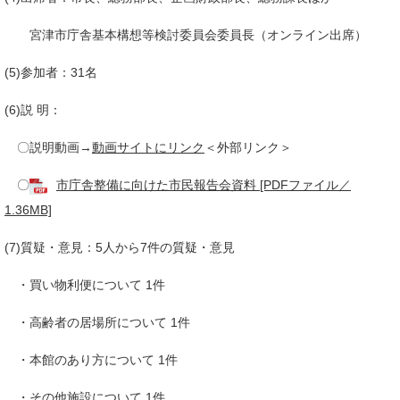
宮津市庁舎基本構想等検討委員会委員長（オンライン出席）
(5)参加者：31名
(6)説 明：
〇説明動画→
動画サイトにリンク
＜外部リンク＞
〇
市庁舎整備に向けた市民報告会資料 [PDFファイル／
1.36MB]
(7)質疑・意見：5人から7件の質疑・意見
・買い物利便について 1件
・高齢者の居場所について 1件
・本館のあり方について 1件
・その他施設について 1件