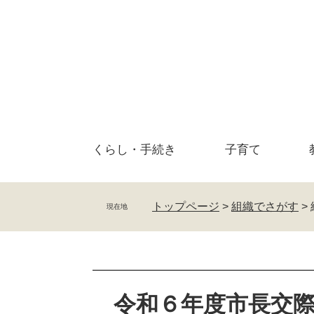
ペ
メ
ー
ニ
ジ
ュ
の
ー
先
を
頭
飛
で
ば
す
し
。
て
くらし・
手続き
子育て
本
文
へ
トップページ
>
組織でさがす
>
現在地
本
文
令和６年度市長交