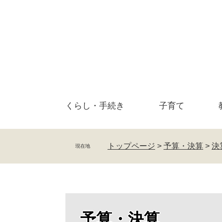
ペ
メ
ー
ニ
ジ
ュ
の
ー
先
を
頭
飛
で
ば
す
し
。
て
くらし・
手続き
子育て
本
文
へ
トップページ
>
予算・決算
>
決
現在地
予算・決算