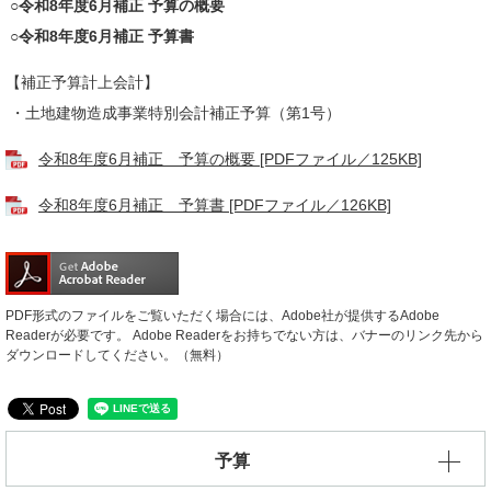
○令和8年度6月補正 予算の概要
○令和8年度6月補正 予算書
【補正予算計上会計】
・土地建物造成事業特別会計補正予算（第1号）
令和8年度6月補正 予算の概要 [PDFファイル／125KB]
令和8年度6月補正 予算書 [PDFファイル／126KB]
PDF形式のファイルをご覧いただく場合には、Adobe社が提供するAdobe
Readerが必要です。
Adobe Readerをお持ちでない方は、バナーのリンク先から
ダウンロードしてください。（無料）
予算