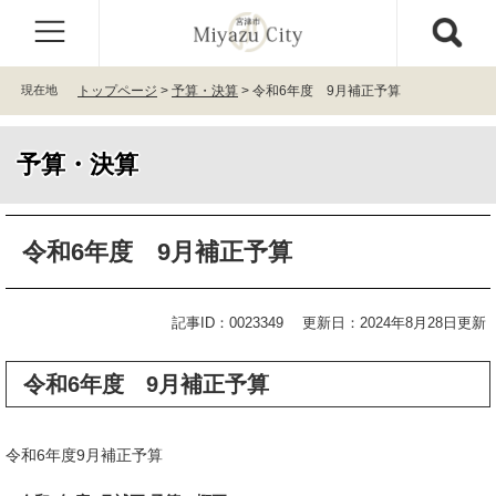
ペ
メ
ー
ニ
ジ
ュ
の
ー
現在地
トップページ
>
予算・決算
>
令和6年度 9月補正予算
先
を
頭
飛
で
ば
予算・決算
す
し
。
て
本
本
文
令和6年度 9月補正予算
文
へ
記事ID：0023349
更新日：2024年8月28日更新
令和6年度 9月補正予算
令和6年度9月補正予算