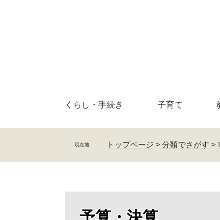
ペ
メ
ー
ニ
ジ
ュ
の
ー
先
を
頭
飛
で
ば
す
し
。
て
くらし・
手続き
子育て
本
文
へ
トップページ
>
分類でさがす
>
現在地
予算・決算