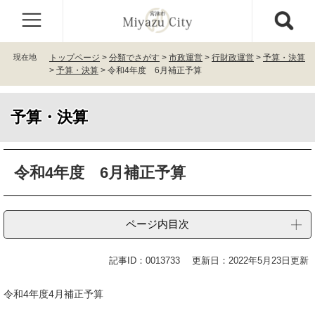
ペ
メ
ー
ニ
ジ
ュ
の
ー
現在地
トップページ
>
分類でさがす
>
市政運営
>
行財政運営
>
予算・決算
先
を
>
予算・決算
>
令和4年度 6月補正予算
頭
飛
で
ば
す
し
予算・決算
。
て
本
文
本
令和4年度 6月補正予算
へ
文
ページ内目次
記事ID：0013733
更新日：2022年5月23日更新
令和4年度4月補正予算