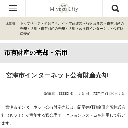
ペ
メ
ー
ニ
ジ
ュ
の
ー
現在地
トップページ
>
分類でさがす
>
市政運営
>
行財政運営
>
市有財産の
先
を
売却・活用
>
市有財産の売却・活用
>
宮津市インターネット公有財
頭
飛
産売却
で
ば
す
し
。
て
市有財産の売却・活用
本
文
本
へ
宮津市インターネット公有財産売却
文
記事ID：0009370
更新日：2021年7月30日更新
宮津市インターネット公有財産売却は、紀尾井町戦略研究所株式会
社（ＫＳＩ）が実施する官公庁オークションシステムを利用して行い
ます。