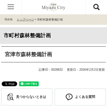
ペ
メ
ー
ニ
ジ
ュ
の
ー
現在地
トップページ
>
市町村森林整備計画
先
を
頭
飛
で
ば
市町村森林整備計画
す
し
。
て
本
本
文
宮津市森林整備計画
文
へ
記事ID：0028832
更新日：2026年2月2日更新
見つからないときは
よくある質問