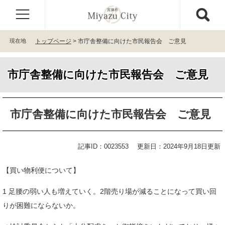
ペ
メ
ー
ニ
ジ
ュ
の
ー
現在地
トップページ
>
市庁舎整備に向けた市民報告会 ご意見
先
を
頭
飛
で
ば
市庁舎整備に向けた市民報告会 ご意見
す
し
。
て
本
本
文
市庁舎整備に向けた市民報告会 ご意見
文
へ
記事ID：0023553
更新日：2024年9月18日更新
【買い物利便について】
1 足腰の弱い人も増えていく。2階売り場が減ることになって買い回
りが困難にならないか。