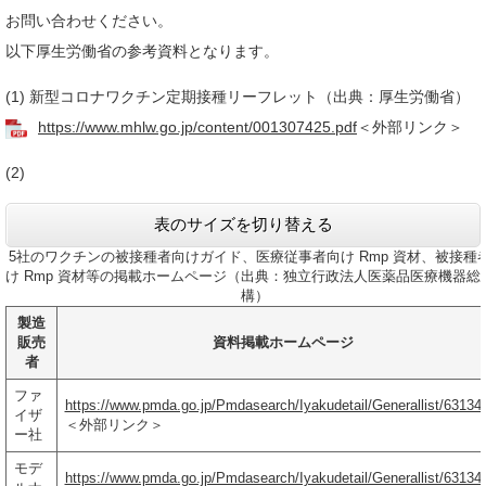
お問い合わせください。
以下厚生労働省の参考資料となります。
(1) 新型コロナワクチン定期接種リーフレット（出典：厚生労働省）
https://www.mhlw.go.jp/content/001307425.pdf
＜外部リンク＞
(2)
表のサイズを切り替える
5社のワクチンの被接種者向けガイド、医療従事者向け Rmp 資材、被接種
け Rmp 資材等の掲載ホームページ（出典：独立行政法人医薬品医療機器総
構）
製造
販売
資料掲載ホームページ
者
ファ
https://www.pmda.go.jp/Pmdasearch/Iyakudetail/Generallist/63134
イザ
＜外部リンク＞
ー社
モデ
https://www.pmda.go.jp/Pmdasearch/Iyakudetail/Generallist/63134