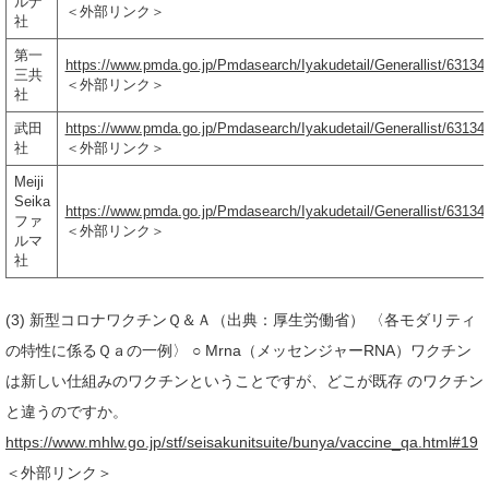
ルナ
＜外部リンク＞
社
第一
https://www.pmda.go.jp/Pmdasearch/Iyakudetail/Generallist/6313
三共
＜外部リンク＞
社
武田
https://www.pmda.go.jp/Pmdasearch/Iyakudetail/Generallist/6313
社
＜外部リンク＞
Meiji
Seika
https://www.pmda.go.jp/Pmdasearch/Iyakudetail/Generallist/63134
ファ
＜外部リンク＞
ルマ
社
(3) 新型コロナワクチンＱ＆Ａ（出典：厚生労働省） 〈各モダリティ
の特性に係るＱａの一例〉 ○ Mrna（メッセンジャーRNA）ワクチン
は新しい仕組みのワクチンということですが、どこが既存 のワクチン
と違うのですか。
https://www.mhlw.go.jp/stf/seisakunitsuite/bunya/vaccine_qa.html#19
＜外部リンク＞