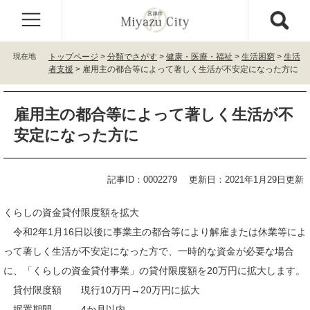
ペ
メ
ー
ニ
ジ
ュ
の
ー
現在地
トップページ
>
分類でさがす
>
健康・医療・福祉
>
生活困窮
>
生活
先
を
者支援
>
雇用主の都合等によって著しく生活が不安定になった方に
頭
飛
で
ば
本
す
し
雇用主の都合等によって著しく生活が不
文
。
て
安定になった方に
本
文
へ
記事ID：0002279
更新日：2021年1月29日更新
くらしの資金貸付限度額を拡大
令和2年1月16日以後に事業主の都合等により解雇または休業等によ
って著しく生活が不安定になった方で、一時的な資金が必要な場合
に、「くらしの資金貸付事業」の貸付限度額を20万円に拡大します。
貸付限度額 現行10万円→20万円に拡大
据置期間 4か月以内